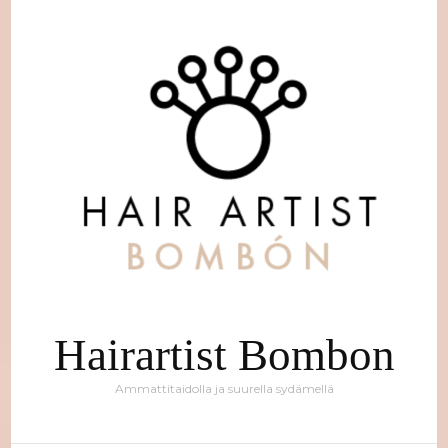
Hairartist Bombon
Ammattitaidolla ja suurella sydämellä