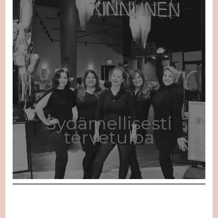
Sydämellisesti
tervetuloa